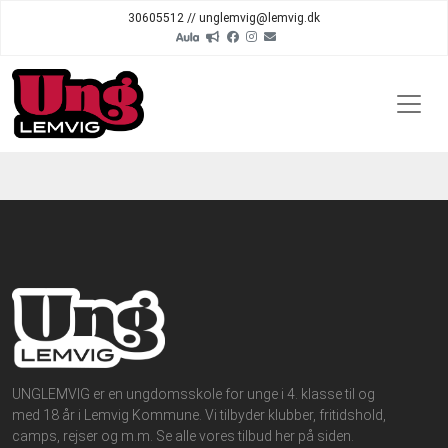
30605512 // unglemvig@lemvig.dk
UNGLEMVIG er en ungdomsskole for unge i 4. klasse til og
med 18 år i Lemvig Kommune. Vi tilbyder klubber, fritidshold,
camps, rejser og m.m. Se alle vores tilbud her på siden.