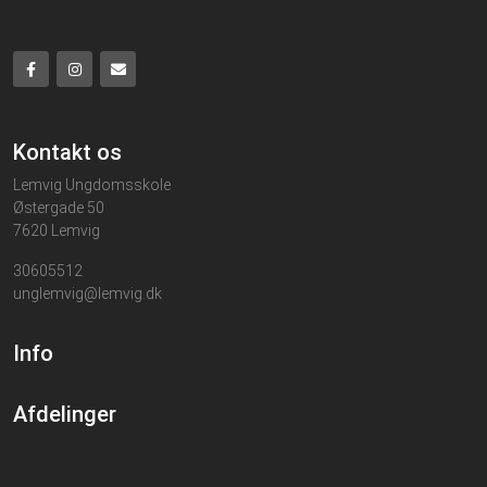
Kontakt os
Lemvig Ungdomsskole
Østergade 50
7620 Lemvig
30605512
unglemvig@lemvig.dk
Info
Afdelinger